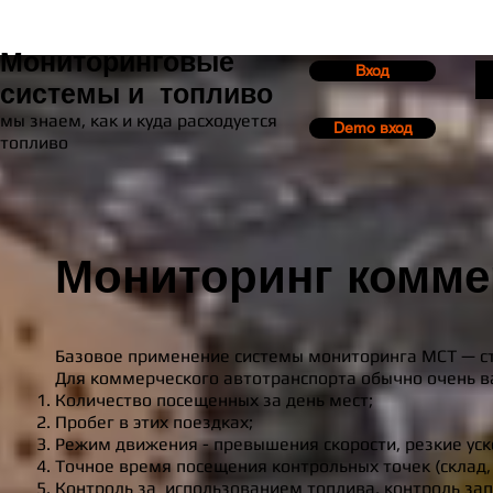
Мониторинговые
Вход
системы и ​ топливо
мы знаем, как и куда расходуется
Demo вход
топливо
Мониторинг комме
Базовое применение системы мониторинга МСТ — с
Для коммерческого автотранспорта обычно очень 
Количество посещенных за день мест;
Пробег в этих поездках;
Режим движения - превышения скорости, резкие ус
Точное время посещения контрольных точек (склад, б
Контроль за использованием топлива, контроль зап